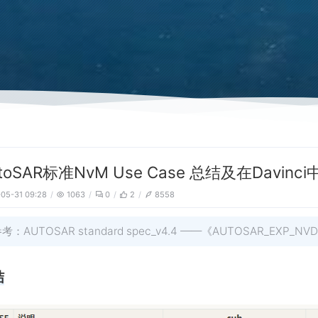
toSAR标准NvM Use Case 总结及在Davin
05-31 09:28
1063
0
2
8558
考：AUTOSAR standard spec_v4.4 ——《AUTOSAR_EXP_NVDa
结