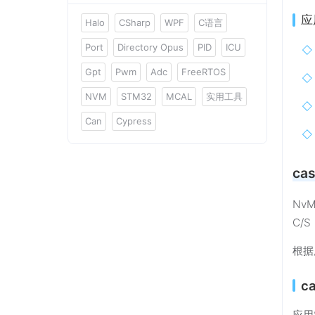
应
Halo
CSharp
WPF
C语言
Port
Directory Opus
PID
ICU
Gpt
Pwm
Adc
FreeRTOS
NVM
STM32
MCAL
实用工具
Can
Cypress
cas
Nv
C/S
根据
ca
应用