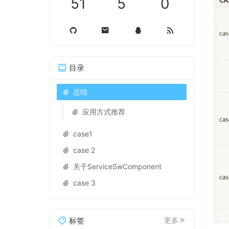
51
5
0
目录
总结
应用方式推荐
case1
case 2
关于ServiceSwComponent
case 3
标签
更多