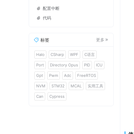
配置中断
代码
标签
更多
Halo
CSharp
WPF
C语言
Port
Directory Opus
PID
ICU
Gpt
Pwm
Adc
FreeRTOS
NVM
STM32
MCAL
实用工具
Can
Cypress