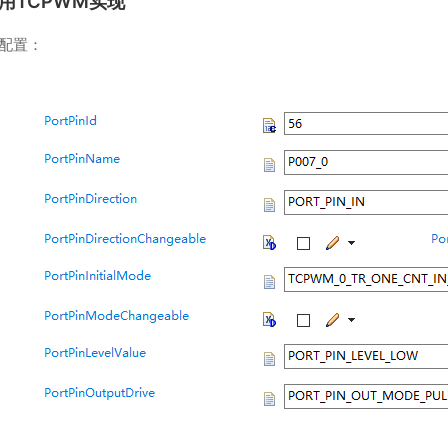
用TCPWM实现
rt配置：